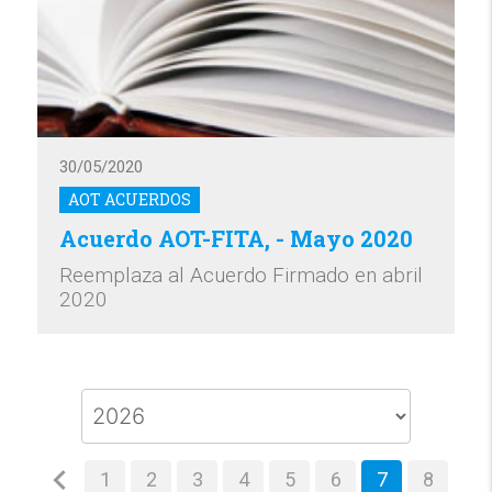
30/05/2020
AOT ACUERDOS
Acuerdo AOT-FITA, - Mayo 2020
Reemplaza al Acuerdo Firmado en abril
2020
1
2
3
4
5
6
7
8