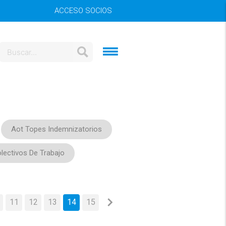
ACCESO SOCIOS
Aot Topes Indemnizatorios
lectivos De Trabajo
11
12
13
14
15