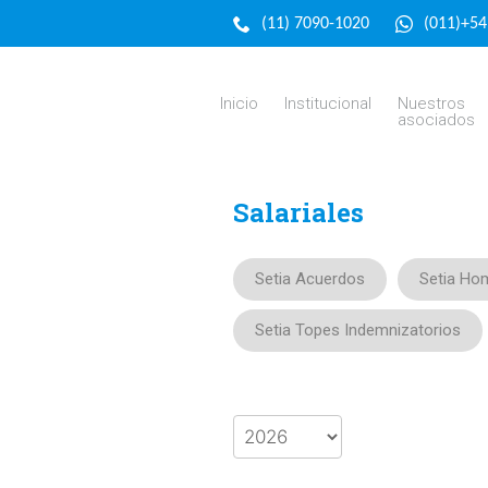
(11) 7090-1020
(011)+5
Inicio
Institucional
Nuestros
asociados
Salariales
Setia Acuerdos
Setia Ho
Setia Topes Indemnizatorios