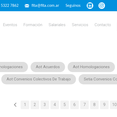
4 5322 7862
fita@fita.com.ar
Seguinos
Eventos
Formación
Salariales
Servicios
Contacto
mologaciones
Aot Acuerdos
Aot Homologaciones
Aot Convenios Colectivos De Trabajo
Setia Convenios Co
1
2
3
4
5
6
7
8
9
10