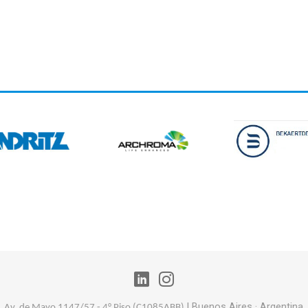
|
Buenos Aires
· Argentina
Av. de Mayo 1147/57 - 4° Piso (
C1085ABB)