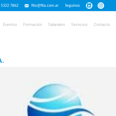
4 5322 7862
fita@fita.com.ar
Seguinos
Eventos
Formación
Salariales
Servicios
Contacto
A.