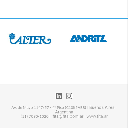
|
Buenos Aires
·
Av. de Mayo 1147/57 - 4° Piso (
C1085ABB)
Argentina
|
fita
@fita.com.ar |
www.fita.ar
(11) 7090-1020