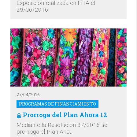
Exposición realizada en FITA el
29/06/2016
27/04/2016
PROGRAMAS DE FINANCIAMIENTO
Prorroga del Plan Ahora 12
Mediante la Resolución 87/2016 se
prorroga el Plan Aho…