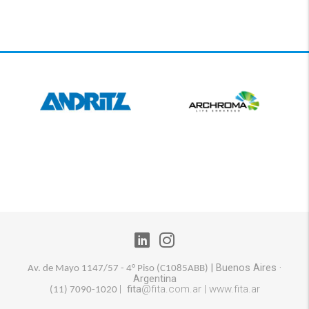
|
Buenos Aires
·
Av. de Mayo 1147/57 - 4° Piso (
C1085ABB)
Argentina
|
fita
@fita.com.ar |
www.fita.ar
(11) 7090-1020