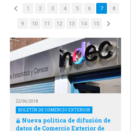
1
2
3
4
5
6
7
8
9
10
11
12
13
14
15
22/06/2018
BOLETÍN DE COMERCIO EXTERIOR
Nueva politica de difusión de
datos de Comercio Exterior de