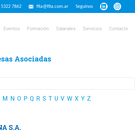
4 5322 7862
fita@fita.com.ar
Seguinos
Eventos
Formación
Salariales
Servicios
Contacto
esas Asociadas
M
N
O
P
Q
R
S
T
U
V
W
X
Y
Z
A S.A.