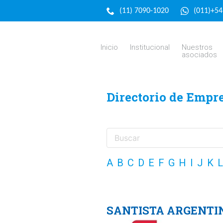
(11) 7090-1020
(011)+5
Inicio
Institucional
Nuestros
asociados
Directorio de Empr
A
B
C
D
E
F
G
H
I
J
K
L
SANTISTA ARGENTIN