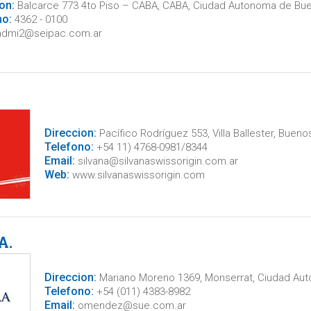
on:
Balcarce 773 4to Piso – CABA, CABA, Ciudad Autonoma de Bue
no:
4362 - 0100
dmi2@seipac.com.ar
Direccion:
Pacífico Rodríguez 553, Villa Ballester, Bueno
Telefono:
+54 11) 4768-0981/8344
Email:
silvana@silvanaswissorigin.com.ar
Web:
www.silvanaswissorigin.com
A.
Direccion:
Mariano Moreno 1369, Monserrat, Ciudad Au
Telefono:
+54 (011) 4383-8982
Email:
omendez@sue.com.ar