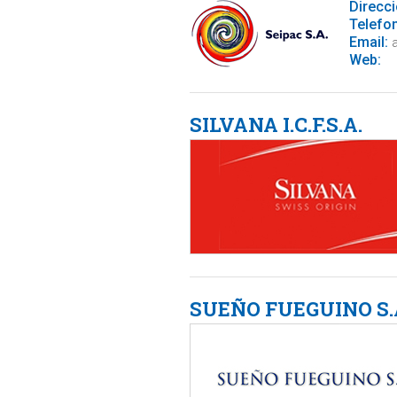
Direcci
Telefo
Email:
a
Web:
SILVANA I.C.F.S.A.
SUEÑO FUEGUINO S.