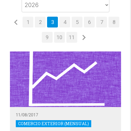
1
2
3
4
5
6
7
8
9
10
11
11/08/2017
COMERCIO EXTERIOR (MENSUAL)