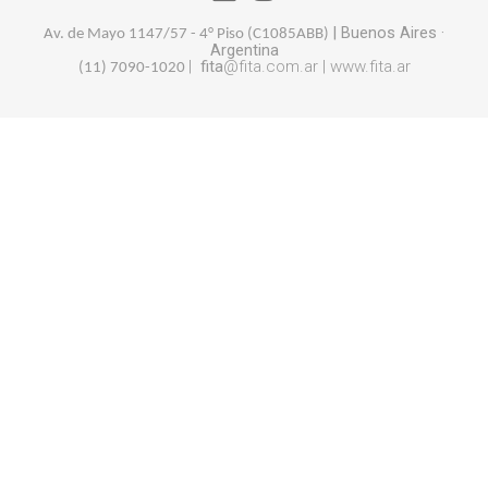
|
Buenos Aires
·
Av. de Mayo 1147/57 - 4° Piso (
C1085ABB)
Argentina
|
fita
@fita.com.ar |
www.fita.ar
(11) 7090-1020