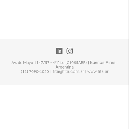
|
Buenos Aires
·
Av. de Mayo 1147/57 - 4° Piso (
C1085ABB)
Argentina
|
fita
@fita.com.ar |
www.fita.ar
(11) 7090-1020